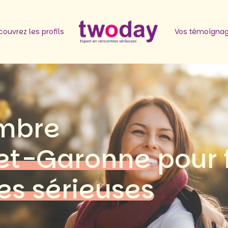
ouvrez les profils
Vos témoigna
mbre
et-Garonne
pour 
es sérieuses