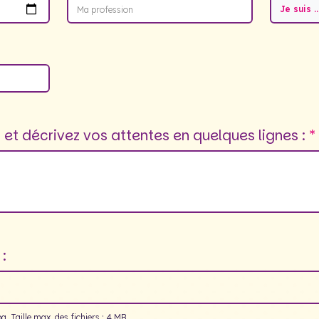
Je suis ..
et décrivez vos attentes en quelques lignes :
:
g, Taille max. des fichiers : 4 MB.