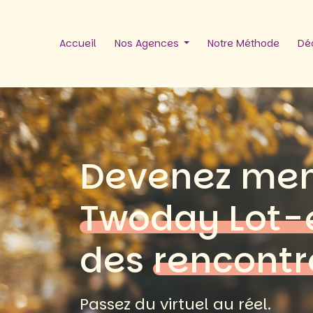
Accueil
Nos Agences
Notre Méthode
Déc
Devenez me
Twoday Lot-
des
rencontr
Passez du virtuel au réel.