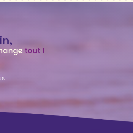
in,
hange
tout !
us
.