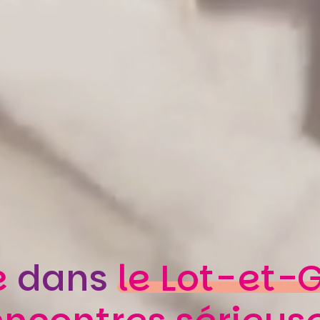
e
dans
le Lot-et-